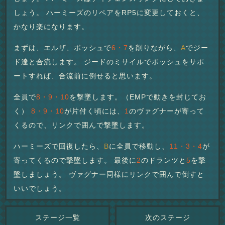
しょう。 ハーミーズのリペアをRP5に変更しておくと、
かなり楽になります。
まずは、エルザ、ボッシュで
6・7
を削りながら、
A
でジー
ド達と合流します。 ジードのミサイルでボッシュをサポ
ートすれば、合流前に倒せると思います。
全員で
8・9・10
を撃墜します。（EMPで動きを封じてお
く）
8・9・10
が片付く頃には、
1
のヴァグナーが寄って
くるので、リンクで囲んで撃墜します。
ハーミーズで回復したら、
B
に全員で移動し、
11・3・4
が
寄ってくるので撃墜します。 最後に
2
のドランツと
5
を撃
墜しましょう。 ヴァグナー同様にリンクで囲んで倒すと
いいでしょう。
ステージ一覧
次のステージ