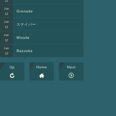
Grenade
スナイパー
Missile
Bazooka
Up
Home
Next