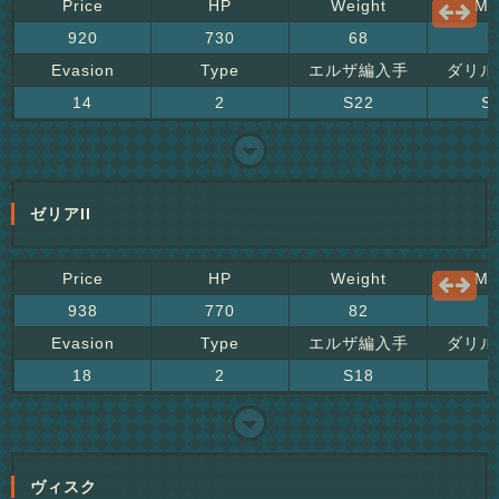
Price
HP
Weight
Mo
920
730
68
Evasion
Type
エルザ編入手
ダリル
14
2
S22
S
ゼリアII
Price
HP
Weight
Mo
938
770
82
Evasion
Type
エルザ編入手
ダリル
18
2
S18
ヴィスク