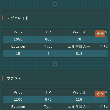
ノヴァレイド
Price
HP
Weight
Mo
1050
800
78
Evasion
Type
エルザ編入手
ダリル
15
2
S18
ヴァジェ
Price
HP
Weight
Mo
1100
570
116
Evasion
Type
エルザ編入手
ダリル