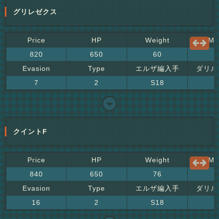
グリレゼクス
Price
HP
Weight
Mo
820
650
60
Evasion
Type
エルザ編入手
ダリル
7
2
S18
クイントF
Price
HP
Weight
Mo
840
650
76
Evasion
Type
エルザ編入手
ダリル
16
2
S18