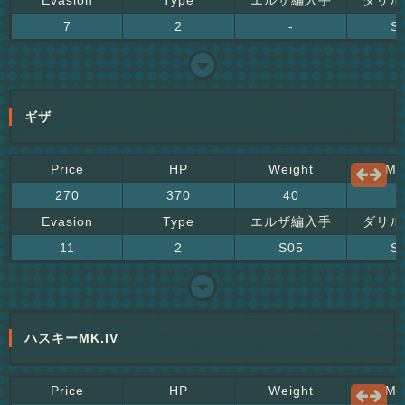
Evasion
Type
エルザ編入手
ダリル
7
2
-
S
ギザ
Price
HP
Weight
Mo
270
370
40
Evasion
Type
エルザ編入手
ダリル
11
2
S05
S
ハスキーMK.IV
Price
HP
Weight
Mo