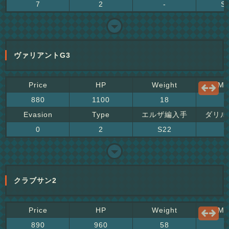
7
2
-
S
ヴァリアントG3
Price
HP
Weight
Mo
880
1100
18
Evasion
Type
エルザ編入手
ダリル
0
2
S22
クラブサン2
Price
HP
Weight
Mo
890
960
58