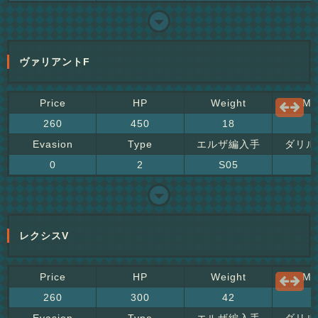
ヴァリアントF
Price
HP
Weight
Mo
260
450
18
Evasion
Type
エルザ編入手
ダリル
0
2
S05
レクシスV
Price
HP
Weight
Mo
260
300
42