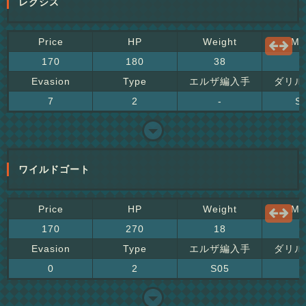
レクシス
Price
HP
Weight
Mo
170
180
38
Evasion
Type
エルザ編入手
ダリル
7
2
-
S
ワイルドゴート
Price
HP
Weight
Mo
170
270
18
Evasion
Type
エルザ編入手
ダリル
0
2
S05