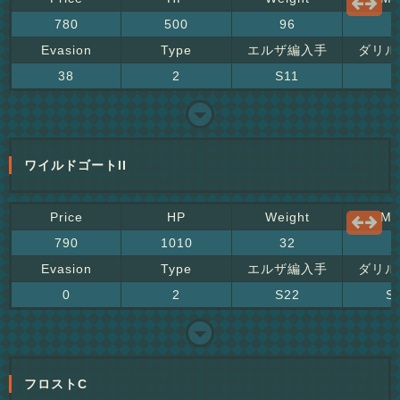
780
500
96
Evasion
Type
エルザ編入手
ダリル
38
2
S11
ワイルドゴートII
Price
HP
Weight
Mo
790
1010
32
Evasion
Type
エルザ編入手
ダリル
0
2
S22
S
フロストC