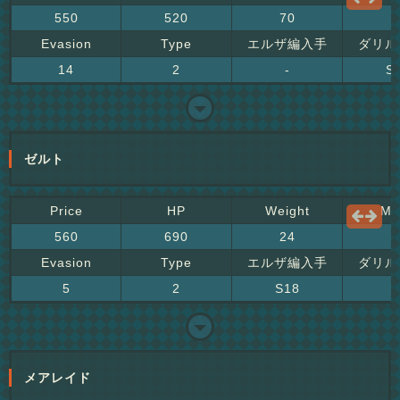
550
520
70
Evasion
Type
エルザ編入手
ダリル
14
2
-
S
ゼルト
Price
HP
Weight
Mo
560
690
24
Evasion
Type
エルザ編入手
ダリル
5
2
S18
メアレイド