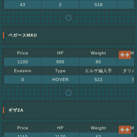
43
2
S18
ペガースMKII
Price
HP
Weight
Mo
1100
900
80
Evasion
Type
エルザ編入手
ダリル
0
HOVER
S22
S
ギザ2A
Price
HP
Weight
Mo
1110
1120
62