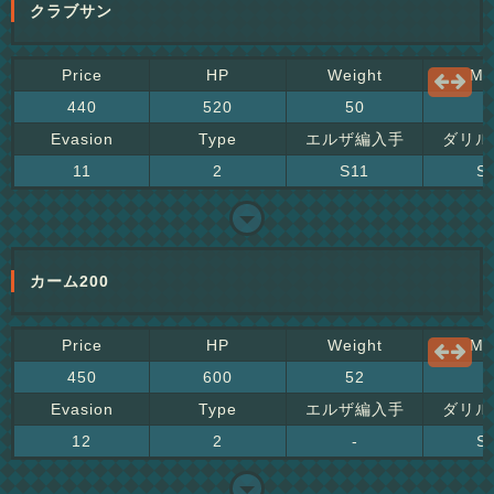
クラブサン
Price
HP
Weight
Mo
440
520
50
Evasion
Type
エルザ編入手
ダリル
11
2
S11
S
カーム200
Price
HP
Weight
Mo
450
600
52
Evasion
Type
エルザ編入手
ダリル
12
2
-
S