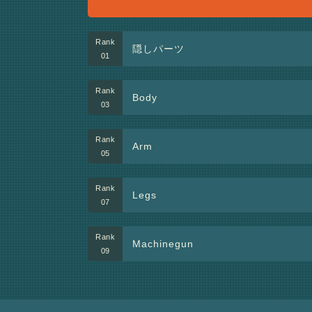
隠しパーツ
Body
Arm
Legs
Machinegun