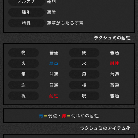
運命
アルカナ
通常
種別
蓮華がもたらす富
特性
ラクシュミの耐性
普通
普通
物
銃
弱点
耐性
火
氷
普通
普通
雷
風
普通
普通
念
核
耐性
普通
祝
呪
青
＝
弱点・
赤
＝
何れかの耐性
ラクシュミのアイテム化