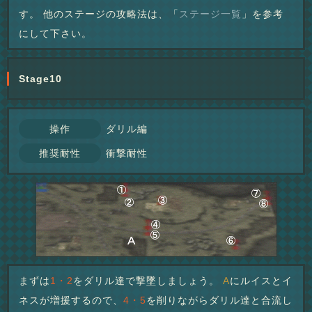
す。 他のステージの攻略法は、「
ステージ一覧
」を参考
にして下さい。
Stage10
操作
ダリル編
推奨耐性
衝撃耐性
まずは
1・2
をダリル達で撃墜しましょう。
A
にルイスとイ
ネスが増援するので、
4・5
を削りながらダリル達と合流し