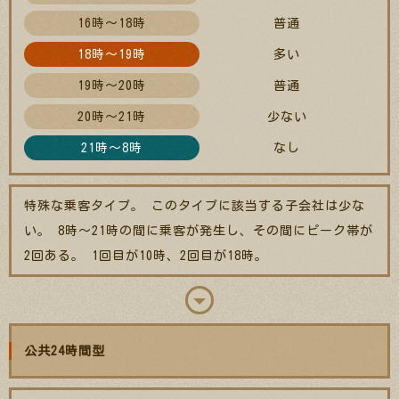
16時～18時
普通
18時～19時
多い
19時～20時
普通
20時～21時
少ない
21時～8時
なし
特殊な乗客タイプ。 このタイプに該当する子会社は少な
い。 8時～21時の間に乗客が発生し、その間にピーク帯が
2回ある。 1回目が10時、2回目が18時。
公共24時間型