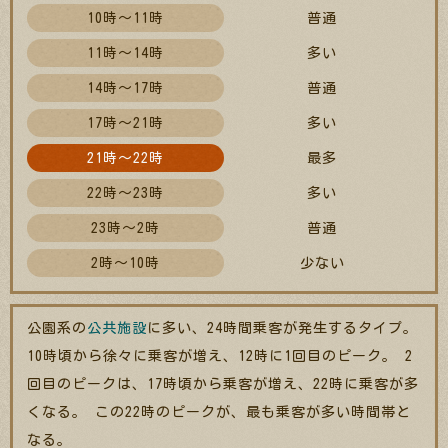
10時～11時
普通
11時～14時
多い
14時～17時
普通
17時～21時
多い
21時～22時
最多
22時～23時
多い
23時～2時
普通
2時～10時
少ない
公園系の
公共施設
に多い、24時間乗客が発生するタイプ。
10時頃から徐々に乗客が増え、12時に1回目のピーク。 2
回目のピークは、17時頃から乗客が増え、22時に乗客が多
くなる。 この22時のピークが、最も乗客が多い時間帯と
なる。