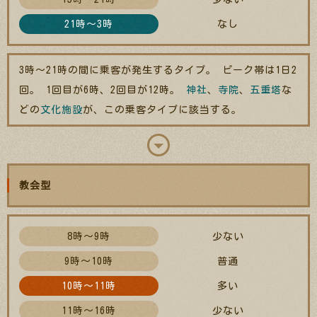
21時～3時
なし
3時～21時の間に乗客が発生するタイプ。 ピーク帯は1日2
回。 1回目が6時、2回目が12時。
神社
、
寺院
、
五重塔
な
どの
文化施設
が、この乗客タイプに該当する。
教会型
8時～9時
少ない
9時～10時
普通
10時～11時
多い
11時～16時
少ない