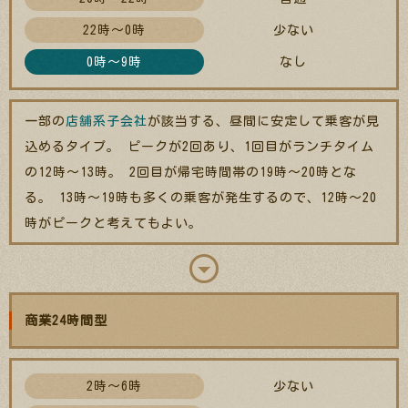
22時～0時
少ない
0時～9時
なし
一部の
店舗系子会社
が該当する、昼間に安定して乗客が見
込めるタイプ。 ピークが2回あり、1回目がランチタイム
の12時～13時。 2回目が帰宅時間帯の19時～20時とな
る。 13時～19時も多くの乗客が発生するので、12時～20
時がピークと考えてもよい。
商業24時間型
2時～6時
少ない