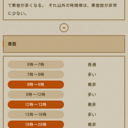
て乗客が多くなる。 それ以外の時間帯は、乗客数が非常
に少ない。
港型
6時～7時
普通
7時～8時
多い
8時～9時
最多
9時～12時
多い
12時～13時
最多
13時～19時
多い
19時～20時
最多