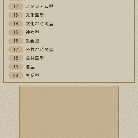
スタジアム型
文化昼型
文化24時間型
神社型
教会型
公共24時間型
公共昼型
港型
農業型