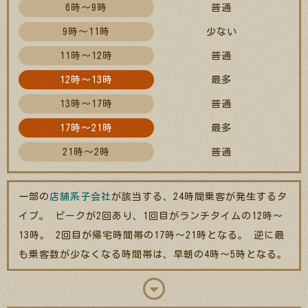
6時～9時
普通
9時～11時
少ない
11時～12時
普通
12時～13時
最多
13時～17時
普通
17時～21時
最多
21時～2時
普通
一部の
店舗系子会社
が該当する、24時間乗客が発生するタ
イプ。 ピークが2回あり、1回目がランチタイムの12時～
13時。 2回目が帰宅時間帯の17時～21時となる。 逆に最
も乗客数が少なくなる時間帯は、早朝の4時～5時となる。