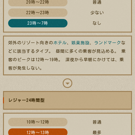
20時～22時
普通
22時～23時
少ない
23時～7時
なし
郊外のリゾート向きの
ホテル
、
娯楽施設
、
ランドマーク
な
どに該当するタイプ。 昼間に多くの乗客が見込める。 乗
客のピークは12時～19時。 深夜から早朝にかけては、乗
客が発生しない。
レジャー24時間型
10時～12時
普通
12時～13時
最多