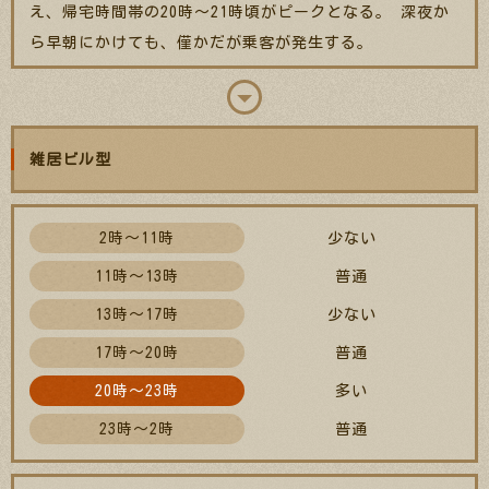
え、帰宅時間帯の20時～21時頃がピークとなる。 深夜か
ら早朝にかけても、僅かだが乗客が発生する。
雑居ビル型
2時～11時
少ない
11時～13時
普通
13時～17時
少ない
17時～20時
普通
20時～23時
多い
23時～2時
普通