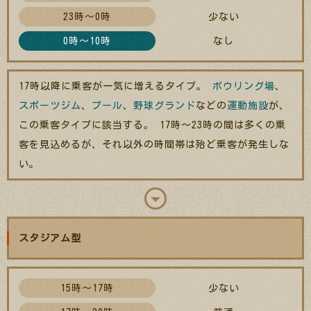
23時～0時
少ない
0時～10時
なし
17時以降に乗客が一気に増えるタイプ。
ボウリング場
、
スポーツジム
、
プール
、
野球グランド
などの
運動施設
が、
この乗客タイプに該当する。 17時～23時の間は多くの乗
客を見込めるが、それ以外の時間帯は殆ど乗客が発生しな
い。
スタジアム型
15時～17時
少ない