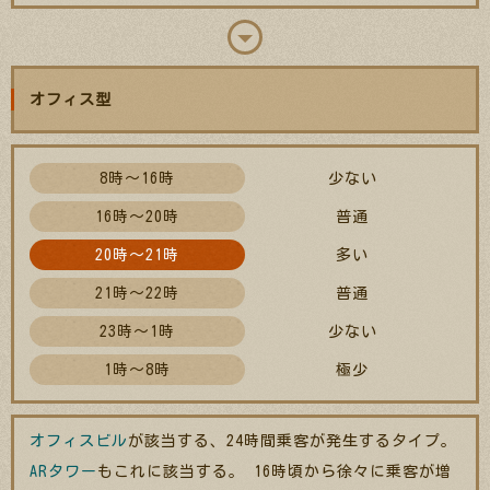
オフィス型
8時～16時
少ない
16時～20時
普通
20時～21時
多い
21時～22時
普通
23時～1時
少ない
1時～8時
極少
オフィスビル
が該当する、24時間乗客が発生するタイプ。
ARタワー
もこれに該当する。 16時頃から徐々に乗客が増