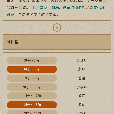
増え、深夜2時頃まで多くの乗客が見込める。 ピーク帯は
17時～20時。
シネコン
、
劇場
、
恐竜博物館
などの
文化施
設
が、このタイプに該当する。
神社型
3時～6時
少ない
6時～7時
多い
7時～9時
普通
9時～11時
少ない
11時～12時
普通
12時～13時
多い
13時～21時
少ない