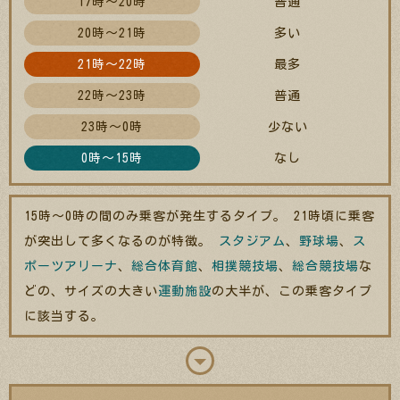
17時～20時
普通
20時～21時
多い
21時～22時
最多
22時～23時
普通
23時～0時
少ない
0時～15時
なし
15時～0時の間のみ乗客が発生するタイプ。 21時頃に乗客
が突出して多くなるのが特徴。
スタジアム
、
野球場
、
ス
ポーツアリーナ
、
総合体育館
、
相撲競技場
、
総合競技場
な
どの、サイズの大きい
運動施設
の大半が、この乗客タイプ
に該当する。