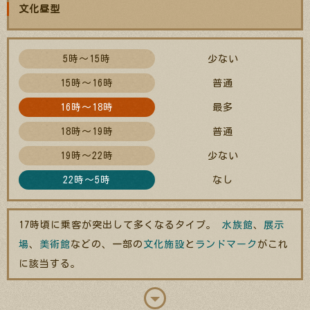
文化昼型
5時～15時
少ない
15時～16時
普通
16時～18時
最多
18時～19時
普通
19時～22時
少ない
22時～5時
なし
17時頃に乗客が突出して多くなるタイプ。
水族館
、
展示
場
、
美術館
などの、一部の
文化施設
と
ランドマーク
がこれ
に該当する。