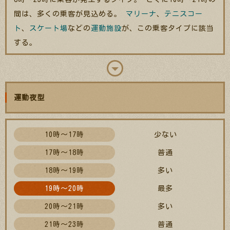
間は、多くの乗客が見込める。
マリーナ
、
テニスコー
ト
、
スケート場
などの
運動施設
が、この乗客タイプに該当
する。
運動夜型
10時～17時
少ない
17時～18時
普通
18時～19時
多い
19時～20時
最多
20時～21時
多い
21時～23時
普通