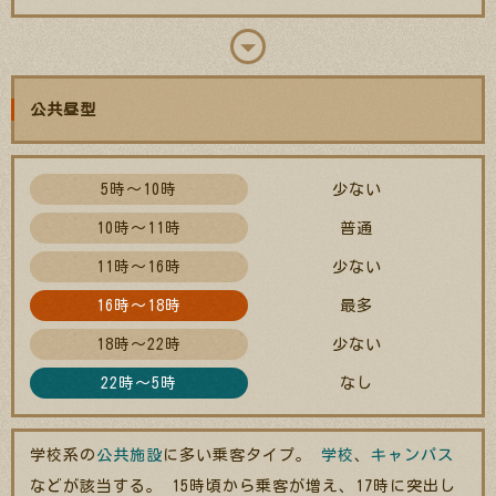
公共昼型
5時～10時
少ない
10時～11時
普通
11時～16時
少ない
16時～18時
最多
18時～22時
少ない
22時～5時
なし
学校系の
公共施設
に多い乗客タイプ。
学校
、
キャンパス
などが該当する。 15時頃から乗客が増え、17時に突出し