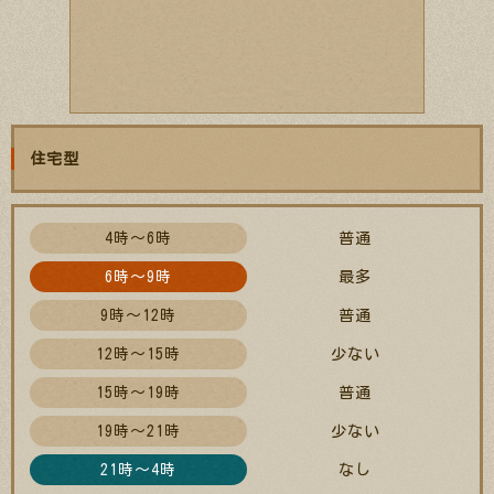
住宅型
4時～6時
普通
6時～9時
最多
9時～12時
普通
12時～15時
少ない
15時～19時
普通
19時～21時
少ない
21時～4時
なし