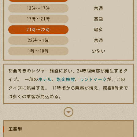
13時～17時
普通
17時～21時
普通
21時～22時
最多
22時～1時
普通
1時～10時
少ない
都会向きのレジャー施設に多い、24時間乗客が発生するタ
イプ。 一部の
ホテル
、
娯楽施設
、
ランドマーク
が、この
タイプに該当する。 11時頃から乗客が増え、深夜0時まで
は多くの乗客が見込める。
工業型