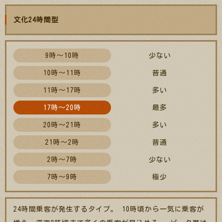
文化24時間型
9時～10時
少ない
10時～11時
普通
11時～17時
多い
17時～20時
最多
20時～21時
多い
21時～2時
普通
2時～7時
少ない
7時～9時
極少
24時間乗客が発生するタイプ。 10時頃から一気に乗客が