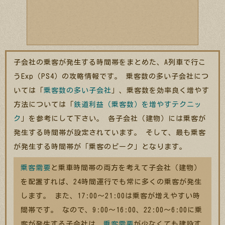
子会社の乗客が発生する時間帯をまとめた、A列車で行こ
うExp（PS4）の攻略情報です。 乗客数の多い子会社につ
いては「
乗客数の多い子会社
」、乗客数を効率良く増やす
方法については「
鉄道利益（乗客数）を増やすテクニッ
ク
」を参考にして下さい。 各子会社（建物）には乗客が
発生する時間帯が設定されています。 そして、最も乗客
が発生する時間帯が「乗客のピーク」となります。
乗客需要
と乗車時間帯の両方を考えて子会社（建物）
を配置すれば、24時間運行でも常に多くの乗客が発生
します。 また、17:00～21:00は乗客が増えやすい時
間帯です。 なので、9:00～16:00、22:00～6:00に乗
客が発生する子会社は、
乗客需要
が少なくても建設す