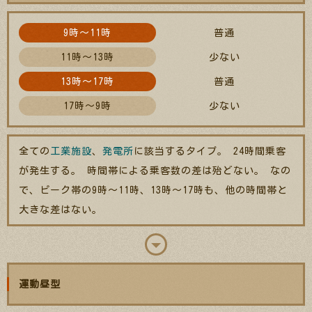
9時～11時
普通
11時～13時
少ない
13時～17時
普通
17時～9時
少ない
全ての
工業施設
、
発電所
に該当するタイプ。 24時間乗客
が発生する。 時間帯による乗客数の差は殆どない。 なの
で、ピーク帯の9時～11時、13時～17時も、他の時間帯と
大きな差はない。
運動昼型