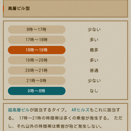
高層ビル型
8時～17時
少ない
17時～18時
多い
18時～19時
最多
19時～20時
多い
20時～21時
普通
21時～0時
少ない
0時～8時
なし
超高層ビル
が該当するタイプ。
ARヒルズ
もこれに該当す
る。 17時～21時の時間帯は多くの乗客が発生する。 ただ
し、それ以外の時間帯は乗客が殆ど発生しない。