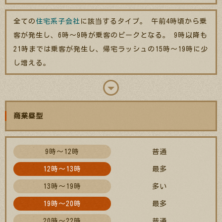
全ての
住宅系子会社
に該当するタイプ。 午前4時頃から乗
客が発生し、6時～9時が乗客のピークとなる。 9時以降も
21時までは乗客が発生し、帰宅ラッシュの15時～19時に少
し増える。
商業昼型
9時～12時
普通
12時～13時
最多
13時～19時
多い
19時～20時
最多
20時～22時
普通