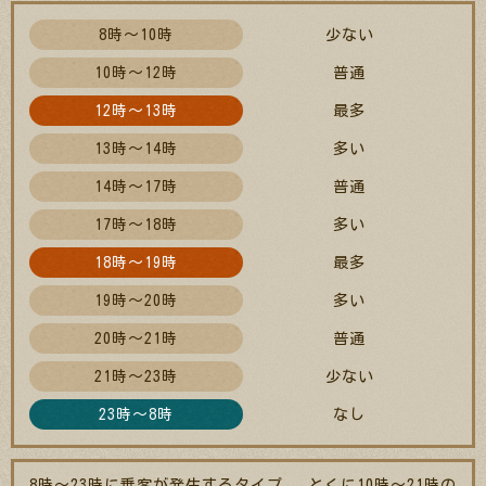
8時～10時
少ない
10時～12時
普通
12時～13時
最多
13時～14時
多い
14時～17時
普通
17時～18時
多い
18時～19時
最多
19時～20時
多い
20時～21時
普通
21時～23時
少ない
23時～8時
なし
8時～23時に乗客が発生するタイプ。 とくに10時～21時の