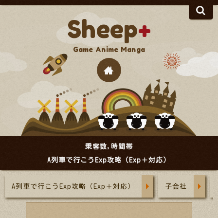
S
Sheep
+
H
乗客数,時間帯
A列車で行こうExp攻略（Exp＋対応）
A列車で行こうExp攻略（Exp＋対応）
子会社