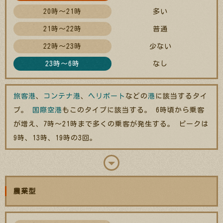
20時～21時
多い
21時～22時
普通
22時～23時
少ない
23時～6時
なし
旅客港
、
コンテナ港
、
ヘリポート
などの
港
に該当するタイ
プ。
国際空港
もこのタイプに該当する。 6時頃から乗客
が増え、7時～21時まで多くの乗客が発生する。 ピークは
9時、13時、19時の3回。
農業型