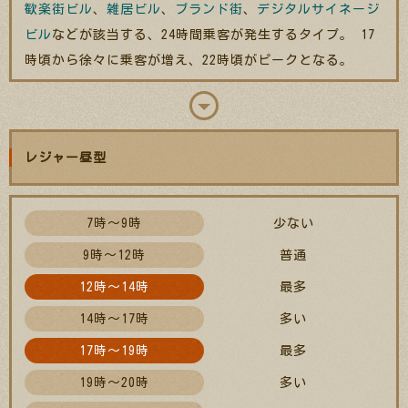
歓楽街ビル
、
雑居ビル
、
ブランド街
、
デジタルサイネージ
ビル
などが該当する、24時間乗客が発生するタイプ。 17
時頃から徐々に乗客が増え、22時頃がピークとなる。
レジャー昼型
7時～9時
少ない
9時～12時
普通
12時～14時
最多
14時～17時
多い
17時～19時
最多
19時～20時
多い